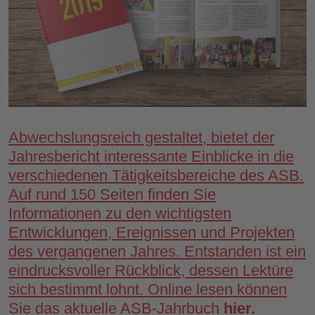
Abwechslungsreich gestaltet, bietet der
Jahresbericht interessante Einblicke in die
verschiedenen Tätigkeitsbereiche des ASB.
Auf rund 150 Seiten finden Sie
Informationen zu den wichtigsten
Entwicklungen, Ereignissen und Projekten
des vergangenen Jahres. Entstanden ist ein
eindrucksvoller Rückblick, dessen Lektüre
sich bestimmt lohnt. Online lesen können
Sie das aktuelle ASB-Jahrbuch
hier.