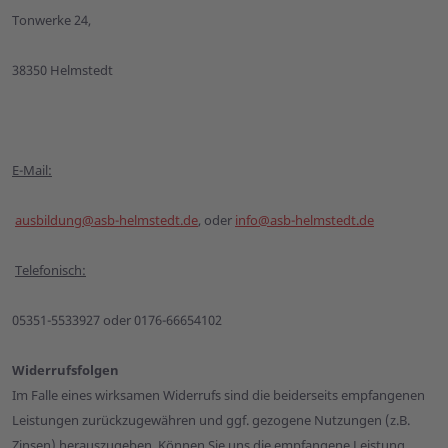
Tonwerke 24,
38350 Helmstedt
E-Mail:
ausbildung@asb-helmstedt.de
, oder
info@asb-helmstedt.de
Telefonisch:
05351-5533927 oder 0176-66654102
Widerrufsfolgen
Im Falle eines wirksamen Widerrufs sind die beiderseits empfangenen
Leistungen zurückzugewähren und ggf. gezogene Nutzungen (z.B.
Zinsen) herauszugeben. Können Sie uns die empfangene Leistung