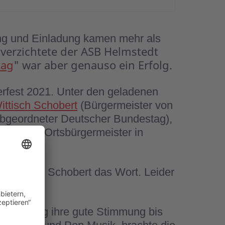
ung und Einladung kamen mehr als
 verzichtete der ASB Helmstedt
tag
" war aber genauso ein Erfolg.
fest 2021. Unter den geladenen
ittisch Schobert
(Bürgermeister von
geordneter Deutscher Bundestag),
er
(stellv. Ortsbürgermeister in
 Wittisch Schobert das Wort. Leider
Nachmittag ihre gute Stimmung bis