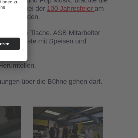
ger, Rock und Pop Musik, brachte die
te schon bei der
100 Jahresfeier
am
choben werden.
r auf die Tische. ASB Mitarbeiter
s die Gäste mit Speisen und
erumtollen.
mungen über die Bühne gehen darf.