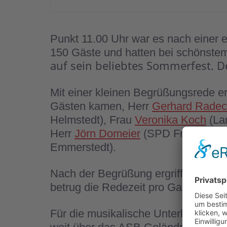
Punkt 11.00 Uhr war es nach einer 
150 Gäste und hatten bei schönste
auf sein beliebtes Sommerfest. D
Mit einer kleinen Begrüßungsrede e
Gästen kamen, Herr
Gerhard Radec
Helmstedt), Frau
Veronika Koch
(La
Herr
Jörn Domeier
(SPD Fraktion im
Emmerstedt).
Nach der Begrüßung ergriffen Falko
betrug die Redezeit pro Gast nur ma
Für die musikalische Unterhaltung 