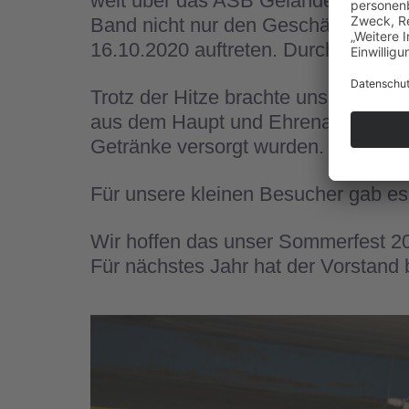
weit über das ASB Gelände verbreite
Band nicht nur den Geschäftsführ
16.10.2020 auftreten. Durch die Cor
Trotz der Hitze brachte unser Kühlw
aus dem Haupt und Ehrenamt kümmer
Getränke versorgt wurden.
Für unsere kleinen Besucher gab es
Wir hoffen das unser Sommerfest 2
Für nächstes Jahr hat der Vorstand 
Galerie