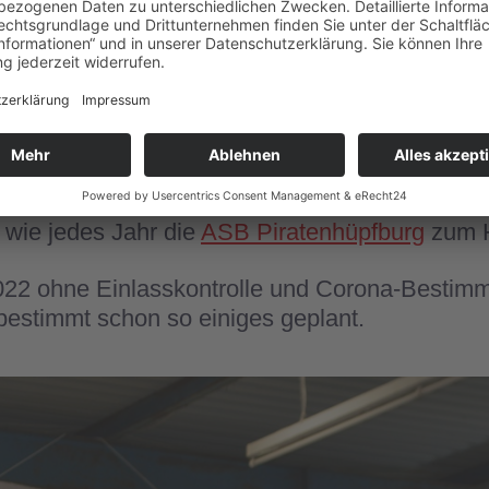
t hat. Mit einer Mischung aus Volk und Schla
er Thomas Jacob zum Tanzen.
Tänzchentee
soll
ona-Pandemie musste der Auftritt leider vers
agen immer gekühltes, selbstgebrautes ASB Bie
ten sich um den Aufbau und sorgten dafür da
 wie jedes Jahr die
ASB Piratenhüpfburg
zum H
022 ohne Einlasskontrolle und Corona-Bestim
bestimmt schon so einiges geplant.