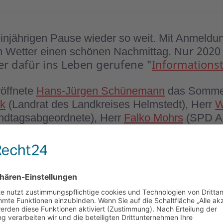
einjährigen Pause wieder so weit. Mit Anmeld
ur 2020
m Wetter einen schönen Nachmittag. N
er dafür ins Leben gerufene "
Informations
röffnete
Hans-Jürgen Schünemann
das Sommer
k
(Landrat des Landkreises Helmstedt), Herr
W
ndtagsabgeordnete), Herr
Falko Mohrs
(SPD Ab
 niedersächsischen Landtag) und
Joachim Ald
 Mohrs, Gerhard Radeck und der Bürgermeister
x. drei Minuten.
sorgte die Band
Tänzchentee
, die den ganzen 